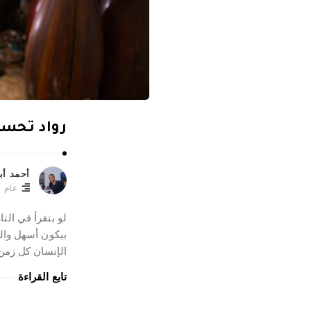
د
أ
ب
و
ه
ا
ش
رواد تحسي
م
.
أحمد أب
عام
لو بتقرأ في التا
بيكون أسهل وال
الإنسان كل زمن
تابع القراءة