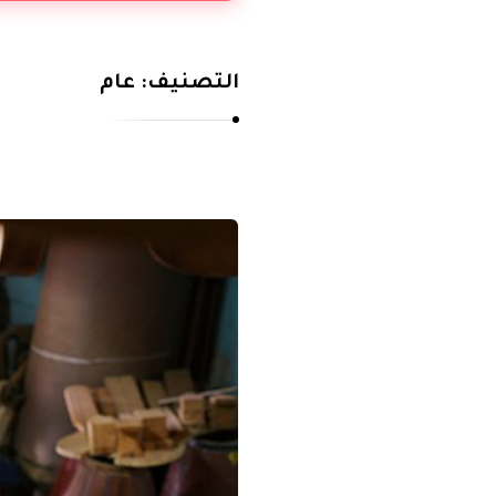
أ
ب
و
التصنيف:
عام
ه
ا
ش
م
م
ق
ا
ل
ا
ت
أ
ح
م