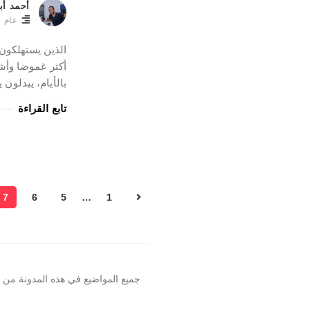
أحمد أب
عام
الذين يستهلكون 
أكثر غموضا وأشد
بالأيام، يبدلون
تابع القراءة
ت
7
6
5
…
1
ص
فّ
ح
ا
جميع المواضيع في هذه المدونة من
ل