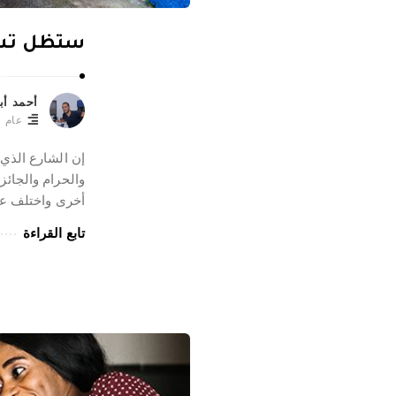
ستظل تشب
أحمد أب
عام
إن الشارع الذي 
والحرام والجائ
أخرى واختلف عن
تابع القراءة