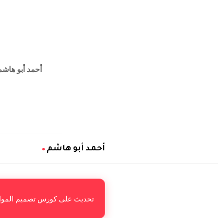
أحمد أبو هاشم
أحمد أبو هاشم
أ
ح
م
تحديث على كورس تصميم الموا
د