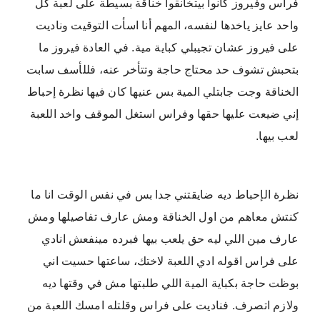
فراس وفيروز كانوا بيتخانقوا خناقة بسيطة على لعبة كل
واحد عايز ياخدها لنفسه، المهم أنا اسأت التوقيت وناديت
على فيروز عشان تجيبلي كباية مية. في العادة فيروز ما
بتحبش تشوف حد محتاج حاجة وتتأخر عنه، فللأسف سابت
الخناقة وجت جابتلي المية بس عنيها كان فيها نظرة إحباط
إني ضيعت عليها حقها وفراس استغل الموقف واخد اللعبة
لعب بيها.
نظرة الإحباط ديه ضايقتني جدا بس في نفس الوقت انا ما
كنتش معاهم من اول الخناقة ومش عارف تفاصيلها ومش
عارف مين اللي ليه حق يلعب بيها فبرده مينفعش انادي
على فراس اقوله ادي اللعبة لاختك، ساعتها حسيت اني
بوظت حاجة بكباية المية اللي طلبتها مش في وقتها ديه
ولازم اتصرف. فناديت على فراس وقلتله امسك اللعبة من