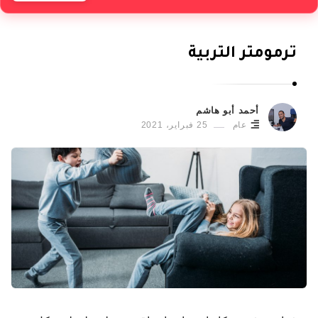
أ
ب
ترمومتر التربية
و
ه
ا
أحمد أبو هاشم
ش
عام
25 فبراير، 2021
م