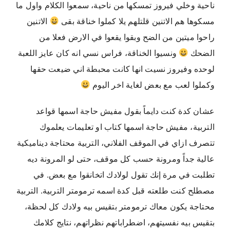
ناحية وخلي فيروز تمسكها من ناحية، سمعوا الكلام واول ما
مسكوها هم الاتنين قلتلهم يلا كملوا خناقة بقى
الاتنين
راحوا ميتين من الضح وبقوا يقعوا في الارض فعلا من
الضحك
ونسيوا الخناقة، فراس نسي انه كان عايز اللعبة
لوحده وفيروز نسيت انها كانت محبطة اني ضيعت حقها
وكملوا لعب مع بعض لغاية اخر اليوم
عشان كدة كنت دايماً بقول مفيش حاجة اسمها قواعد
التربية، مفيش حاجة اسمها كتاب او تعليمات يعلموك
تتصرف ازاي في الموقف الفلاني، التربية محتاجة ديناميكية
عالية جداً ومرونة حسب كل موقف، حتى لو المرونة ديه
تطلبت في مرة إنك تقول لولادك اتخانقوا مع بعض. في
مصطلح كنت طلعته قبل كدة اسمه ترمومتر التربية. التربية
محتاجة يكون معاك ترمومتر بتقيس بيه ولادك كل لحظة،
بتقيس بيه نفسيتهم، اضطراباتهم نظراتهم، نتايج كلامك