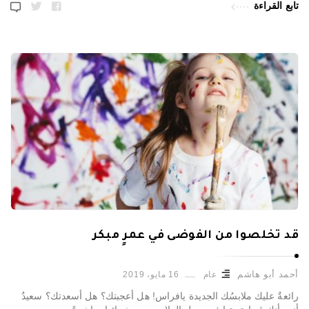
تابع القراءة
قد تخلصوا من الفوضى في عمرٍ مبكر
أحمد أبو هاشم
عام
16 مايو، 2019
رائعةٌ عليك ملابسُك الجديدة يافراس! هل أعجبتك؟ هل أسعدتك؟ سعيدٌ